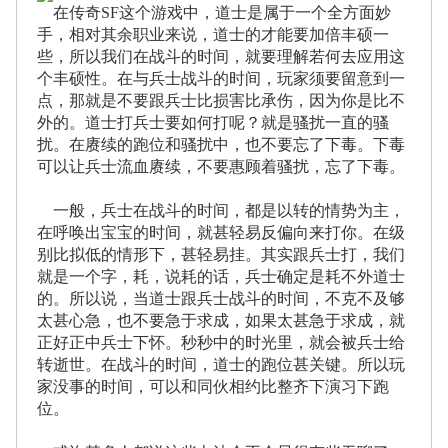
在传奇SF这个游戏中，道士是属于一个全方面妙
手，相对其余职业来说，道士的才能要加倍丰硕一
些，所以我们在战斗的时间，就要理解若何去应用这
个丰硕性。在与兵士战斗的时间，玩家须要留意到一
点，那就是不要跟兵士比损害比承伤，因为你是比不
外的。道士打兵士要如何打呢？就是骚扰一直的骚
扰。在赓续的跑位和骚扰中，也不要忘了下毒。下毒
可以让兵士流血赓续，不要惠顾着骚扰，忘了下毒。
一般，兵士在战斗的时间，都是以转的情势为主，
在呼唤出宝宝的时间，就甚轻易反偏向来打你。在级
别比拟低的情形下，甚轻易挂。其实跟兵士打，我们
就是一个字，耗，说耗的话，兵士确定是耗不外道士
的。所以说，当道士跟兵士战斗的时间，不克不及够
太甚心急，也不要急于求成，如果太甚急于求成，就
正好正中兵士下怀。秒秒中的时光里，就会被兵士给
转逝世。在战斗的时间，道士的跑位甚关键。所以玩
家没事的时间，可以和同伙相约比整齐下演习下跑
位。