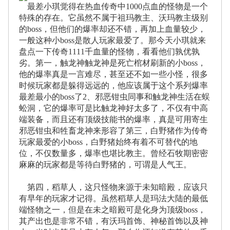
最差小琪觉得在热血传奇中1000点血的怪物是一个
特殊的存在。它虽然不属于祖玛教主、沃玛教主级别
的boss，但他们的爆率却还不错，再加上血量较少，
一般这种小boss是散人玩家最爱了。那今天小琪就来
盘点一下传奇1111千血量的怪物，看看他们孰优孰
劣。第一，触龙神触龙神是死亡棺材刷新的小boss，
他的爆率真是一言难尽，甚至还不如一些小怪，很多
时候玩家都是躲得远远的，他应该属于这个系列爆率
最差最小的boss了2、邪恶钳虫同事和触龙神生活在蜈
蚣洞，它的爆率可是比触龙神好太多了，不仅有中高
端装备，而且还有顶级技能书的爆率，真是可用寄生
邪恶钳虫和牲畜龙神来形容了第三，白野猪作为传奇
玩家最爱的小boss，白野猪始终有着不可替代的地
位，不仅数量多，爆率也堪比教主。曾经石牧期密密
麻麻的玩家都是等待白野猪的，可谓是人气王。
第四，稻草人，这只怪物来源于未知暗殿，应该只
有早年的玩家才记得。虽然稻草人是玛法大陆的最低
端怪物之一，但是在未之暗殿可是化身为顶级boss，
其产出也是非常不错，有沃玛首饰、神秘首饰以及神