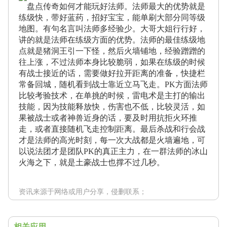
盘点传奇如何才能玩好法师。法师最大的优势就是
练级快，带好蓝药，招好宝宝，能单刷大部分同等级
地图。有句名言叫法师多经验少。大哥大姐行行好，
讲的就是法师在练级方面的优势。法师的最佳练级地
点就是猪洞王引一下怪，然后火墙铺地，经验蹭蹭的
往上涨，不过法师本身比较脆弱，如果在练级的时候
有战士接近的话，需要做好拉开距离的准备，快捷栏
常备回城，随机看到战士靠近立马飞走。PK方面法师
比较考验技术，在单挑的时候，雷电术是主打的输出
技能，因为技能释放快，伤害也不低，比较灵活，如
果被战士或者神兽近身的话，要及时用抗拒火环推
走，或者直接随机飞走控制距离。最后杀战和行会战
才是法师的高光时刻，每一次大战都是火墙遍地，可
以说法团才是团队PK的真正主力，在一群法师的冰山
火海之下，就是土豪战士也撑不过几秒。
资讯来源于网络或用户分享，侵删联系；
相关应用