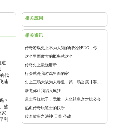
相关应用
相关资讯
传奇游戏史上不为人知的刷经验BUG，你还记得么？
这个里面做大的概率就这个
难道
传奇史上最强肝帝
顺
行会就是我游戏里面的家
的代
飞速
史上三场大战为人称道，第一场当属【罪恶苍穹】守沙.....
屠龙你让我陷入疯狂
道士界扛把子，竟敢一人坐镇皇宫对抗公会
吗？
。盛
热血传奇玩道士的快乐
玩家
传奇故事之法神 天尊 圣战
早利