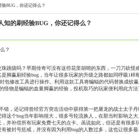
验BUG，你还记得么？
人知的刷经验BUG，你还记得么？
么？
龙珠跳级吗？早期传奇可没有这些花里胡哨的东西，一刀刀砍怪
其是脚赢刷经验bug，当年让很多玩家的升级之路都如同呼吸1样
的封包修改工具进行操作。利用这款工具将蝙蝠的代码替换成铰赢
杀的怪物是蝙蝠的血量脚赢的经验，投机取巧的玩家便利用此方法
不错，还记得曾经官方突击活动中获得第一把屠龙的战士太子丹
记得这个bug当年影响很大，很多号轮流换人，在那当时影响之大
两天，并补偿所有玩家免费七天的点卡。虽说如此，但还是有很多
没有被封号惩戒，并没有因为利用bug的人数过多，这也让很多最