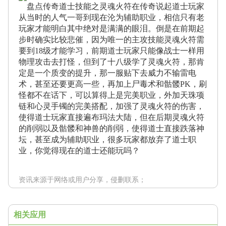
盘点传奇道士技能之灵魂火符在传奇说起道士玩家
从当时的人气一哥到现在沦为辅助职业，相信只有老
玩家才能明白其中绝对是满满的眼泪。倒是在前期起
步时确实比较悲催，因为唯一的主攻技能灵魂火符需
要到18级才能学习，前期道士玩家只能像战士一样用
物理攻击去打怪，但到了十八级学了灵魂火符，那肯
定是一个质变的提升，那一服贴下去威力不输雷电
术，甚至还要更高一些，再加上尸毒术和骷髅PK，刷
怪都不在话下，可以算得上是完美职业，外加天珠项
链和心灵手镯的完美搭配，加强了灵魂火符的伤害，
使得道士玩家直接遍布玛法大陆，但在后期灵魂火符
的削弱以及骷髅和神兽的削弱，使得道士直接跌落神
坛，甚至成为辅助职业，很多玩家都放弃了道士职
业，你觉得现在的道士还能玩吗？
资讯来源于网络或用户分享，侵删联系；
相关应用