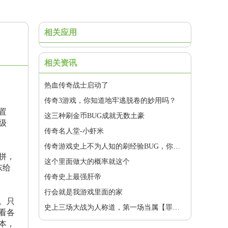
相关应用
相关资讯
热血传奇战士启动了
传奇3游戏，你知道地牢逃脱卷的妙用吗？
置
这三种刷金币BUG成就无数土豪
级
传奇名人堂-小虾米
传奇游戏史上不为人知的刷经验BUG，你还记得么？
拼，
这个里面做大的概率就这个
东给
传奇史上最强肝帝
行会就是我游戏里面的家
。只
史上三场大战为人称道，第一场当属【罪恶苍穹】守沙.....
看各
本，